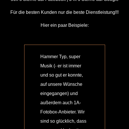
Für die besten Kunden nur die beste Dienstleistung!!!
Hier ein paar Beispiele:
Hammer Typ, super
Wir
Musik (- er ist immer
Hoc
und so gut er konnte,
bege
auf unsere Wünsche
hab
eingegangen) und
bes
außerdem auch 1A-
hat
Fotobox-Anbieter. Wir
Anf
sind so glücklich, dass
Ende