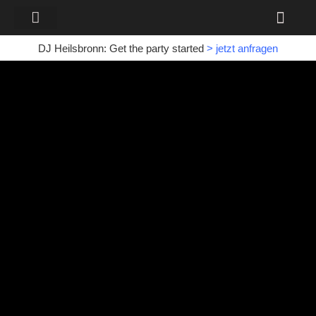
DJ Heilsbronn: Get the party started
>
jetzt anfragen