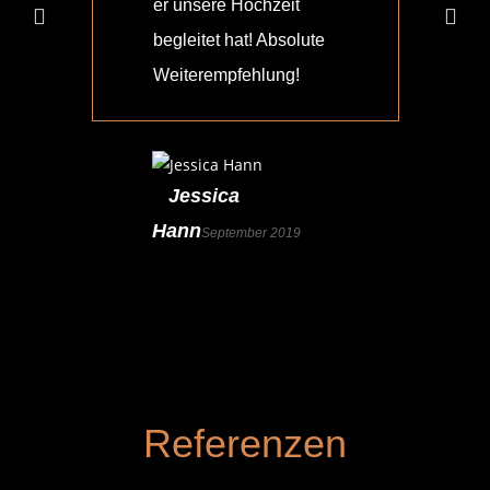
er unsere Hochzeit
sup
begleitet hat! Absolute
Leu
Weiterempfehlung!
ein
Ale
Job
gem
Jessica
Hann
September 2019
S
Lip
Referenzen