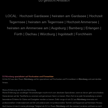
DJ gesucht Ansbach
LOCAL:
Hochzeit Gardasee
|
heiraten am Gardasee
|
Hochzeit
Tegernsee
|
heiraten am Tegernsee
|
Hochzeit Ammersee
|
heiraten am Ammersee am | Augsburg |
Bamberg
|
Erlangen
|
Fürth | Dachau | Würzburg | Ingolstadt |
Forchheim
DJ Nürnberg spezialisiert auf Hochzeiten und Firmenfeier
Ich bin DJ aus dem Raum
Nürnberg
und
bin spezialisiert auf Hochzeiten und Firmenfeiern in
Nürnberg
und weit darüber
hinaus.
Meine Erfahrung als DJ aus Nürnberg
Meine Erfahrung aus unzähligen Veranstaltungen macht mich zum absoluten Spezialisten, wenn es darum geht verschiedene
Generationen auf der Tanzfläche zu vereinen und gemeinsam feiern zu lassen. Mein Ziel ist es jede Veranstaltung zu einem
besonderen Erlebnis für Gäste und Gastgeber werden zu lassen. Dafür sorge ich als DJ aus
Nürnberg
einerseits mit
professionellem Understatement und Stil und andererseits mit professioneller Technik und Equipment auf höchstem Niveau.
Auch kenne ich durch meine jahrelange Tätigkeit als DJ im Raum
Nürnberg
wohl
die meisten Locations und kann so noch