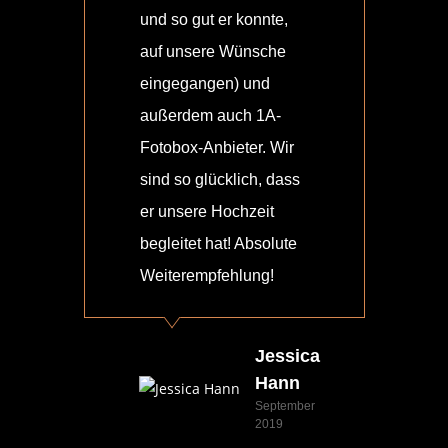
und so gut er konnte,
bege
auf unsere Wünsche
hab
eingegangen) und
bes
außerdem auch 1A-
hat
Fotobox-Anbieter. Wir
Anf
sind so glücklich, dass
Ende
er unsere Hochzeit
sup
begleitet hat! Absolute
Leu
Weiterempfehlung!
ein
Ale
Job
Jessica
gem
Hann
September
2019